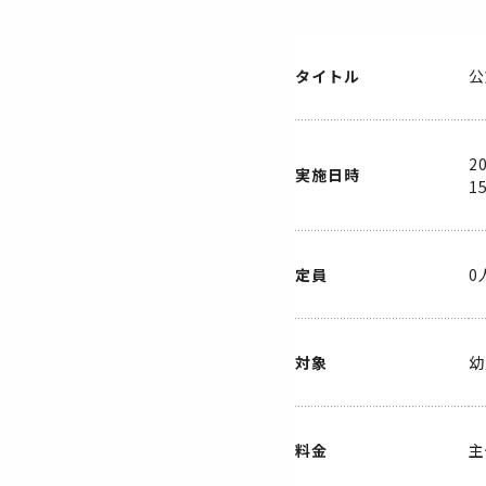
タイトル
公
2
実施日時
1
定員
0
対象
幼
料金
主